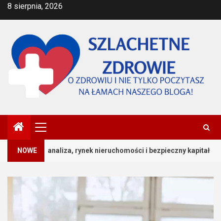
Przejdź
8 sierpnia, 2026
do
treści
Menu
główne
2
 rynek nieruchomości i bezpieczny kapitał
NOWE
Jak przygoto