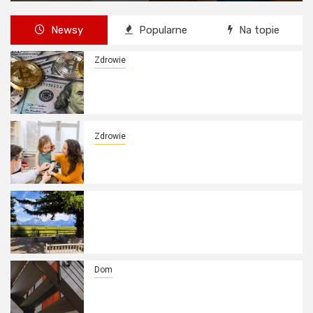
Newsy
Popularne
Na topie
Zdrowie
Kredyt hipoteczny Kraków na
1ekspert.pl: Ekspercka analiza, rynek
nieruchomości i bezpieczny kapitał
Zdrowie
Jak przygotować dziecko do pobrania
krwi? Wskazówki dla rodziców
Zakopane domki: Całoroczne obiekty
na wynajem, architektura Podhala i
prywatny wypoczynek
Dom
Balustrady mosiężne: Ponadczasowa
szlachetność stopu, patyna i
luksusowa elegancja we wnętrzu