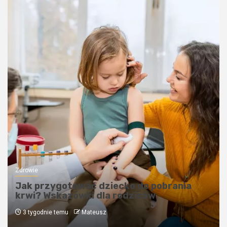
Zdrowie
Jak przygotować dziecko do pobrania
krwi? Wskazówki dla rodziców
3 tygodnie temu
Mateusz