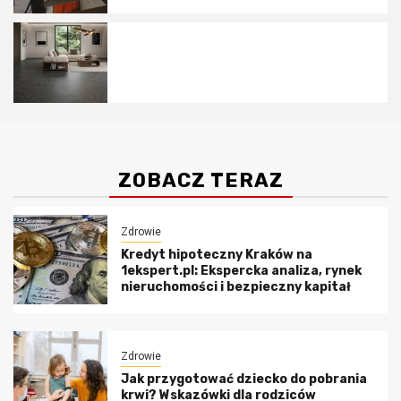
Gres na ogrzewanie podłogowe:
Dlaczego duże płytki drewnopodobne
to idealny wybór na ciepłą podłogę?
ZOBACZ TERAZ
Zdrowie
Kredyt hipoteczny Kraków na
1ekspert.pl: Ekspercka analiza, rynek
nieruchomości i bezpieczny kapitał
Zdrowie
Jak przygotować dziecko do pobrania
krwi? Wskazówki dla rodziców