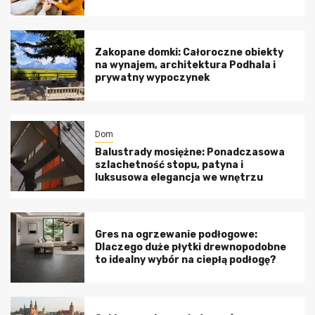
Zakopane domki: Całoroczne obiekty
na wynajem, architektura Podhala i
prywatny wypoczynek
Dom
Balustrady mosiężne: Ponadczasowa
szlachetność stopu, patyna i
luksusowa elegancja we wnętrzu
Gres na ogrzewanie podłogowe:
Dlaczego duże płytki drewnopodobne
to idealny wybór na ciepłą podłogę?