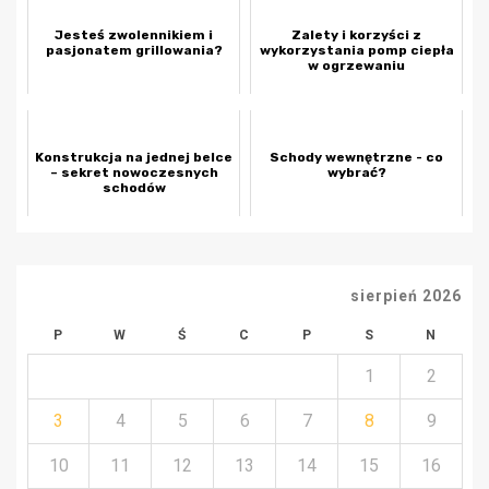
Jesteś zwolennikiem i
Zalety i korzyści z
pasjonatem grillowania?
wykorzystania pomp ciepła
w ogrzewaniu
Konstrukcja na jednej belce
Schody wewnętrzne - co
– sekret nowoczesnych
wybrać?
schodów
sierpień 2026
P
W
Ś
C
P
S
N
1
2
3
4
5
6
7
8
9
10
11
12
13
14
15
16