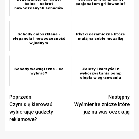
belce – sekret
pasjonatem grillowania?
nowoczesnych schodów
Schody całoszklane -
Płytki ceramiczne które
elegancja i nowoczesność
mają na sobie mozaikę
w jednym
Schody wewnętrzne - co
Zalety i korzyści z
wybrać?
wykorzystania pomp
ciepła w ogrzewaniu
Zobacz
Poprzedni
Następny
Czym się kierować
Wyśmienite znicze które
wpisy
wybierając gadżety
już na was oczekują
reklamowe?