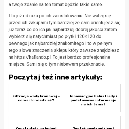
a twoje zdanie na ten temat będzie takie same.
I to już od razu po ich zainstalowaniu. Nie wahaj się
przed ich zakupami tym bardziej że sam orientujesz się
już teraz co do ich jak najbardziej dobrej jakości zatem
wybierz się natychmiast po płytki 120×120 do
pewnego jak najbardziej znakomitego i to w pełnym
tego słowa znaczenia sklepu który zawsze znajdziesz
na
https://kaflando.pl
. To jest bardzo profesjonalne
miejsce. Sami się o tym niebawem przekonacie.
Poczytaj też inne artykuły:
Filtracja wody kranowej –
Innowacyjne balustrady i
co warto wiedzieć?
podstawowe informacje
na ich temat
Konstrukcja na jednej
Jesteś zwolennikiem i