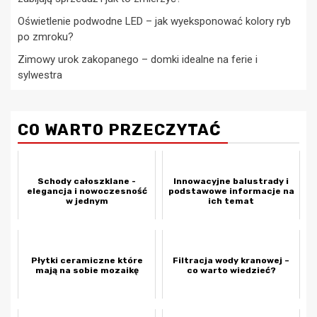
Oświetlenie podwodne LED – jak wyeksponować kolory ryb
po zmroku?
Zimowy urok zakopanego – domki idealne na ferie i
sylwestra
CO WARTO PRZECZYTAĆ
Schody całoszklane -
Innowacyjne balustrady i
elegancja i nowoczesność
podstawowe informacje na
w jednym
ich temat
Płytki ceramiczne które
Filtracja wody kranowej –
mają na sobie mozaikę
co warto wiedzieć?