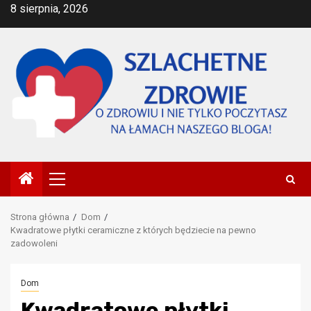
Przejdź
8 sierpnia, 2026
do
treści
Menu
główne
Strona główna
Dom
Kwadratowe płytki ceramiczne z których będziecie na pewno
zadowoleni
Dom
Kwadratowe płytki