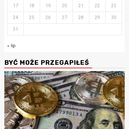
17
18
19
20
21
22
23
24
25
26
27
28
29
30
31
« lip
BYĆ MOŻE PRZEGAPIŁEŚ