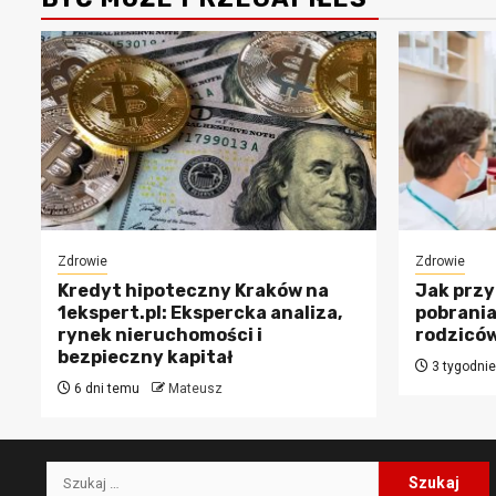
Zdrowie
Zdrowie
Kredyt hipoteczny Kraków na
Jak przy
1ekspert.pl: Ekspercka analiza,
pobrania
rynek nieruchomości i
rodzicó
bezpieczny kapitał
3 tygodni
6 dni temu
Mateusz
Szukaj: