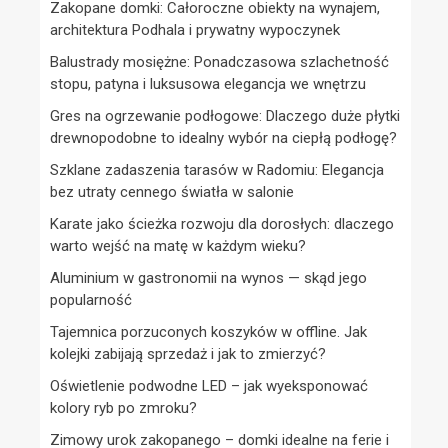
Zakopane domki: Całoroczne obiekty na wynajem,
architektura Podhala i prywatny wypoczynek
Balustrady mosiężne: Ponadczasowa szlachetność
stopu, patyna i luksusowa elegancja we wnętrzu
Gres na ogrzewanie podłogowe: Dlaczego duże płytki
drewnopodobne to idealny wybór na ciepłą podłogę?
Szklane zadaszenia tarasów w Radomiu: Elegancja
bez utraty cennego światła w salonie
Karate jako ścieżka rozwoju dla dorosłych: dlaczego
warto wejść na matę w każdym wieku?
Aluminium w gastronomii na wynos — skąd jego
popularność
Tajemnica porzuconych koszyków w offline. Jak
kolejki zabijają sprzedaż i jak to zmierzyć?
Oświetlenie podwodne LED – jak wyeksponować
kolory ryb po zmroku?
Zimowy urok zakopanego – domki idealne na ferie i