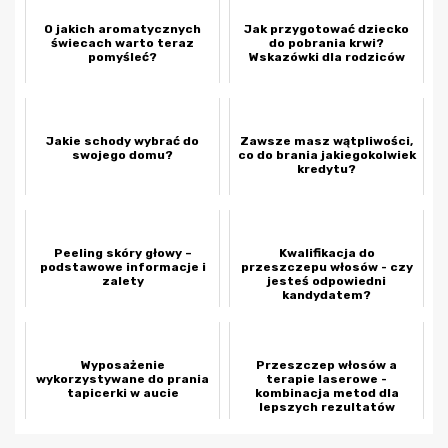
O jakich aromatycznych
Jak przygotować dziecko
świecach warto teraz
do pobrania krwi?
pomyśleć?
Wskazówki dla rodziców
Jakie schody wybrać do
Zawsze masz wątpliwości,
swojego domu?
co do brania jakiegokolwiek
kredytu?
Peeling skóry głowy –
Kwalifikacja do
podstawowe informacje i
przeszczepu włosów - czy
zalety
jesteś odpowiedni
kandydatem?
Wyposażenie
Przeszczep włosów a
wykorzystywane do prania
terapie laserowe -
tapicerki w aucie
kombinacja metod dla
lepszych rezultatów