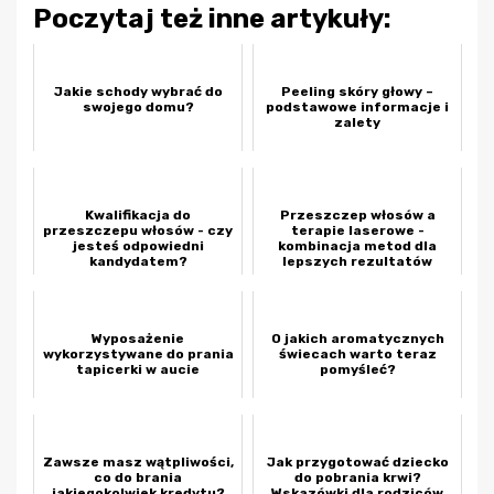
Poczytaj też inne artykuły:
Jakie schody wybrać do
Peeling skóry głowy –
swojego domu?
podstawowe informacje i
zalety
Kwalifikacja do
Przeszczep włosów a
przeszczepu włosów - czy
terapie laserowe -
jesteś odpowiedni
kombinacja metod dla
kandydatem?
lepszych rezultatów
Wyposażenie
O jakich aromatycznych
wykorzystywane do prania
świecach warto teraz
tapicerki w aucie
pomyśleć?
Zawsze masz wątpliwości,
Jak przygotować dziecko
co do brania
do pobrania krwi?
jakiegokolwiek kredytu?
Wskazówki dla rodziców