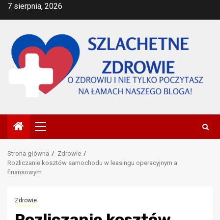
Przejdź
7 sierpnia, 2026
do
treści
Menu
główne
Strona główna
Zdrowie
Rozliczanie kosztów samochodu w leasingu operacyjnym a
finansowym
Zdrowie
Rozliczanie kosztów