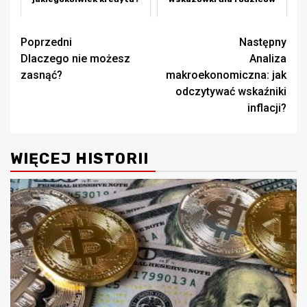
Zobacz
Poprzedni
Następny
Dlaczego nie możesz
Analiza
wpisy
zasnąć?
makroekonomiczna: jak
odczytywać wskaźniki
inflacji?
WIĘCEJ HISTORII