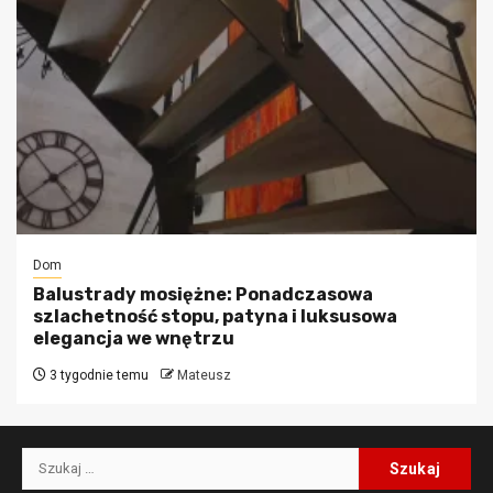
Dom
Balustrady mosiężne: Ponadczasowa
szlachetność stopu, patyna i luksusowa
elegancja we wnętrzu
3 tygodnie temu
Mateusz
Szukaj: