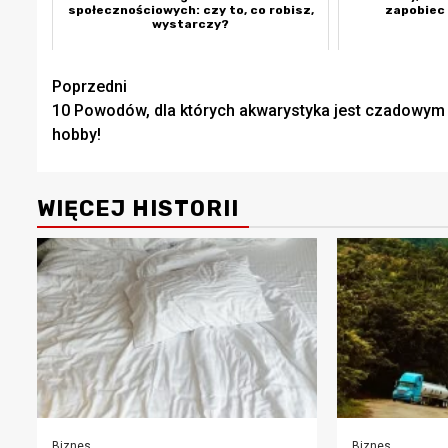
społecznościowych: czy to, co robisz,
zapobiec
wystarczy?
Zobacz
Poprzedni
10 Powodów, dla których akwarystyka jest czadowym
wpisy
hobby!
WIĘCEJ HISTORII
Biznes
Biznes