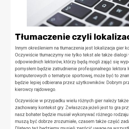
Tłumaczenie czyli lokaliz
Innym określeniem na tłumaczenia jest lokalizacja gier k
Oczywiście tłumaczymy nie tylko tekst ale także dialog
odpowiednich lektorów, którzy będą mogli zająć się wy
pomysłem będzie zatrudnienie profesjonalnego lektora l
komputerowych o tematyce sportowej, może być to znan
będzie lepiej odbierana przez użytkowników. Dobrym pr
kierowcy rajdowego.
Oczywiście w przypadku wielu różnych gier należy także
zachowany kontekst gry. Zwłaszcza jeżeli jest to gra pr
nasz bohater będzie musiał wykonywać różnego rodzaj
muszą być dobrze zrozumiałe, czasem także część zada
Dlatego też będziemy musieli zwrócić uwagę na wszystki