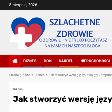
Przejdź
8 sierpnia, 2026
do
treści
BIZNES
DOM
HANDEL
NIERUCHOMOŚCI
Strona główna
Biznes
Jak stworzyć wersję językową gry komput
Biznes
Jak stworzyć wersję ję