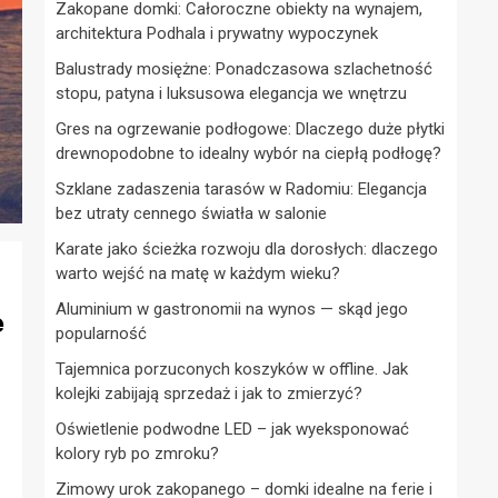
Zakopane domki: Całoroczne obiekty na wynajem,
architektura Podhala i prywatny wypoczynek
Balustrady mosiężne: Ponadczasowa szlachetność
stopu, patyna i luksusowa elegancja we wnętrzu
Gres na ogrzewanie podłogowe: Dlaczego duże płytki
drewnopodobne to idealny wybór na ciepłą podłogę?
Szklane zadaszenia tarasów w Radomiu: Elegancja
bez utraty cennego światła w salonie
Karate jako ścieżka rozwoju dla dorosłych: dlaczego
warto wejść na matę w każdym wieku?
Aluminium w gastronomii na wynos — skąd jego
e
popularność
Tajemnica porzuconych koszyków w offline. Jak
kolejki zabijają sprzedaż i jak to zmierzyć?
Oświetlenie podwodne LED – jak wyeksponować
kolory ryb po zmroku?
Zimowy urok zakopanego – domki idealne na ferie i