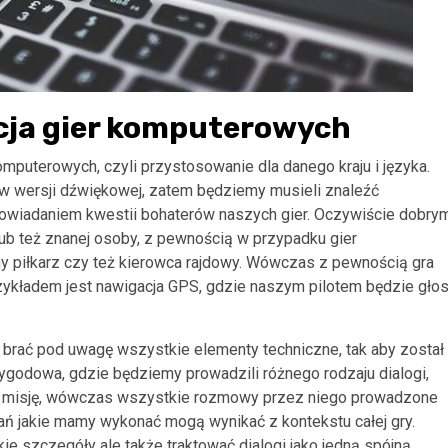
acja gier komputerowych
omputerowych, czyli przystosowanie dla danego kraju i języka.
i w wersji dźwiękowej, zatem będziemy musieli znaleźć
powiadaniem kwestii bohaterów naszych gier. Oczywiście dobry
ub też znanej osoby, z pewnością w przypadku gier
y piłkarz czy też kierowca rajdowy. Wówczas z pewnością gra
zykładem jest nawigacja GPS, gdzie naszym pilotem będzie gło
 brać pod uwagę wszystkie elementy techniczne, tak aby został
zygodowa, gdzie będziemy prowadzili różnego rodzaju dialogi,
u misję, wówczas wszystkie rozmowy przez niego prowadzone
ń jakie mamy wykonać mogą wynikać z kontekstu całej gry.
e szczegóły ale także traktować dialogi jako jedną spójną