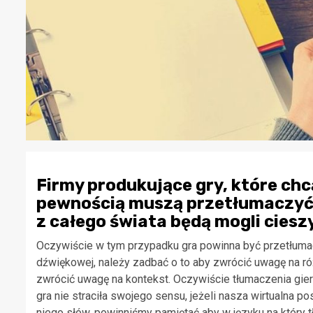
Firmy produkujące gry, które chc
pewnością muszą przetłumaczyć g
z całego świata będą mogli ciesz
Oczywiście w tym przypadku gra powinna być przetłumacz
dźwiękowej, należy zadbać o to aby zwrócić uwagę na r
zwrócić uwagę na kontekst. Oczywiście tłumaczenia gie
gra nie straciła swojego sensu, jeżeli nasza wirtualna 
niego słów, powinniśmy pamiętać aby w języku na który 