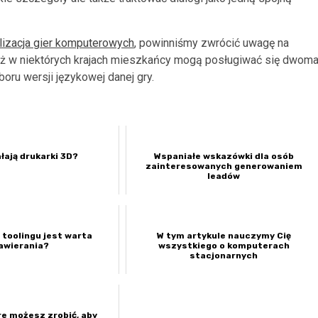
lizacja gier komputerowych
, powinniśmy zwrócić uwagę na
 iż w niektórych krajach mieszkańcy mogą posługiwać się dwom
oru wersji językowej danej gry.
łają drukarki 3D?
Wspaniałe wskazówki dla osób
zainteresowanych generowaniem
leadów
toolingu jest warta
W tym artykule nauczymy Cię
awierania?
wszystkiego o komputerach
stacjonarnych
re możesz zrobić, aby