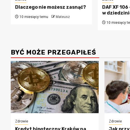
Dlaczego nie możesz zasnąć?
DAF XF 106 
w dziedzin
10 miesięcy temu
Mateusz
10 miesięcy t
BYĆ MOŻE PRZEGAPIŁEŚ
Zdrowie
Zdrowie
Kredyt hipoteczny Kraków na
Jak przy