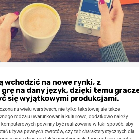
ą wchodzić na nowe rynki, z
rę na dany język, dzięki temu gracz
yć się wyjątkowymi produkcjami.
ona na wielu warstwach, nie tylko tekstowej ale także
óżnego rodzaju uwarunkowania kulturowe, dodatkowo należy
r komputerowych powinny być realizowane w taki sposób, aby
postać używa pewnych zwrotów, czy też charakterystycznych dla
tłumaczymy daną grę także występowały tego rodzaju zwroty.