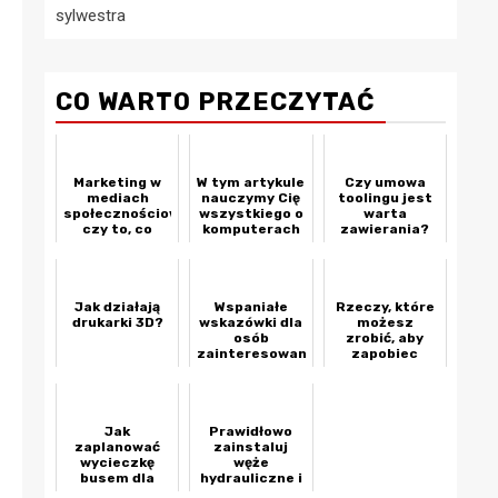
sylwestra
CO WARTO PRZECZYTAĆ
Marketing w
W tym artykule
Czy umowa
mediach
nauczymy Cię
toolingu jest
społecznościowych:
wszystkiego o
warta
czy to, co
komputerach
zawierania?
robisz,
stacjonarnych
wystarczy?
Jak działają
Wspaniałe
Rzeczy, które
drukarki 3D?
wskazówki dla
możesz
osób
zrobić, aby
zainteresowanych
zapobiec
generowaniem
wypadaniu
leadów
włosów
Jak
Prawidłowo
zaplanować
zainstaluj
wycieczkę
węże
busem dla
hydrauliczne i
grupy
zapobiegaj