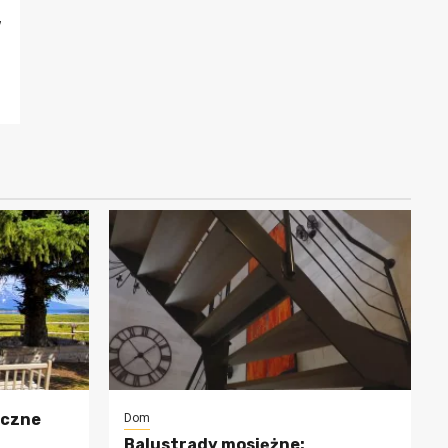
w
oczne
Dom
Balustrady mosiężne: