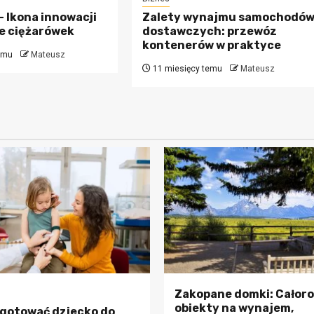
– Ikona innowacji
Zalety wynajmu samochodó
ie ciężarówek
dostawczych: przewóz
kontenerów w praktyce
emu
Mateusz
11 miesięcy temu
Mateusz
Zakopane domki: Całor
obiekty na wynajem,
gotować dziecko do