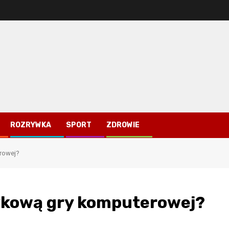
ROZRYWKA
SPORT
ZDROWIE
erowej?
zykową gry komputerowej?