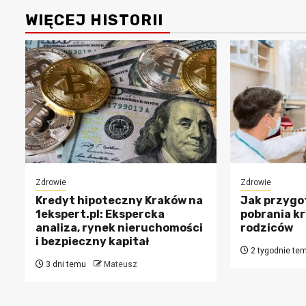
WIĘCEJ HISTORII
Zdrowie
Zdrowie
Kredyt hipoteczny Kraków na
Jak przygo
1ekspert.pl: Ekspercka
pobrania kr
analiza, rynek nieruchomości
rodziców
i bezpieczny kapitał
2 tygodnie te
3 dni temu
Mateusz