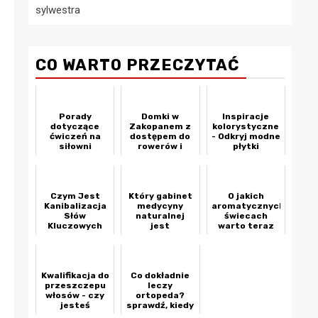
sylwestra
CO WARTO PRZECZYTAĆ
Porady
Domki w
Inspiracje
dotyczące
Zakopanem z
kolorystyczne
ćwiczeń na
dostępem do
- Odkryj modne
siłowni
rowerów i
płytki
sprzętu
kuchenne na
narciarskiego
ścianę
- jak wybrać
najlepszy
Czym Jest
Który gabinet
nocleg?
O jakich
Kanibalizacja
medycyny
aromatycznych
Słów
naturalnej
świecach
Kluczowych
jest
warto teraz
najlepszy?
pomyśleć?
Kwalifikacja do
Co dokładnie
przeszczepu
leczy
włosów - czy
ortopeda?
jesteś
sprawdź, kiedy
odpowiedni
warto udać się