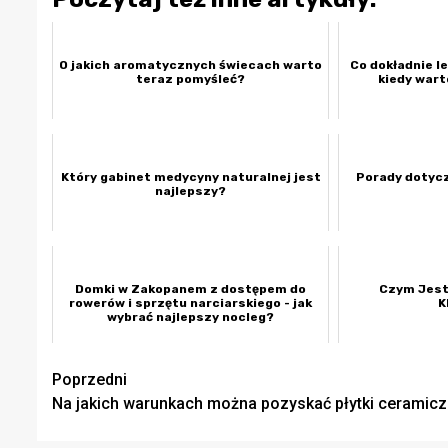
O jakich aromatycznych świecach warto
Co dokładnie l
teraz pomyśleć?
kiedy wart
Który gabinet medycyny naturalnej jest
Porady dotycz
najlepszy?
Domki w Zakopanem z dostępem do
Czym Jest
rowerów i sprzętu narciarskiego - jak
K
wybrać najlepszy nocleg?
Zobacz
Poprzedni
Na jakich warunkach można pozyskać płytki ceramic
wpisy