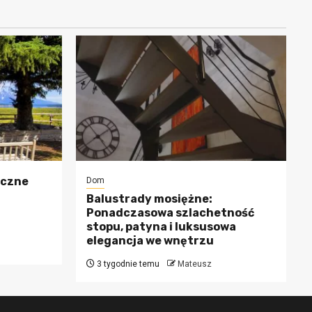
oczne
Dom
Balustrady mosiężne:
Ponadczasowa szlachetność
stopu, patyna i luksusowa
elegancja we wnętrzu
3 tygodnie temu
Mateusz