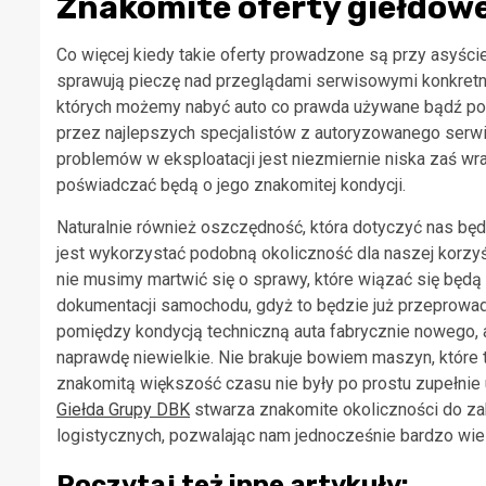
Znakomite oferty giełdow
Co więcej kiedy takie oferty prowadzone są przy asyści
sprawują pieczę nad przeglądami serwisowymi konkretny
których możemy nabyć auto co prawda używane bądź po
przez najlepszych specjalistów z autoryzowanego serwi
problemów w eksploatacji jest niezmiernie niska zaś 
poświadczać będą o jego znakomitej kondycji.
Naturalnie również oszczędność, która dotyczyć nas bę
jest wykorzystać podobną okoliczność dla naszej korzy
nie musimy martwić się o sprawy, które wiązać się będą
dokumentacji samochodu, gdyż to będzie już przeprowa
pomiędzy kondycją techniczną auta fabrycznie nowego, a
naprawdę niewielkie. Nie brakuje bowiem maszyn, które 
znakomitą większość czasu nie były po prostu zupełni
Giełda Grupy DBK
stwarza znakomite okoliczności do zak
logistycznych, pozwalając nam jednocześnie bardzo wie
Poczytaj też inne artykuły: