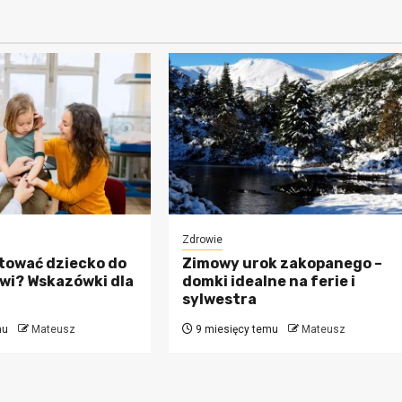
Zdrowie
tować dziecko do
Zimowy urok zakopanego –
wi? Wskazówki dla
domki idealne na ferie i
sylwestra
mu
Mateusz
9 miesięcy temu
Mateusz