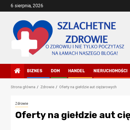
Przejdź
6 sierpnia, 2026
do
treści
BIZNES
DOM
HANDEL
NIERUCHOMOŚCI
Strona główna
Zdrowie
Oferty na giełdzie aut ciężarowych
Zdrowie
Oferty na giełdzie aut c