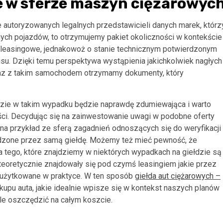
e w sferze maszyn ciężarowyc
e autoryzowanych legalnych przedstawicieli danych marek, którz
ch pojazdów, to otrzymujemy pakiet okoliczności w kontekście
leasingowe, jednakowoż o stanie technicznym potwierdzonym
su. Dzięki temu perspektywa wystąpienia jakichkolwiek nagłych
wraz z takim samochodem otrzymamy dokumenty, który
dzie w takim wypadku będzie naprawdę zdumiewająca i warto
ści. Decydując się na zainwestowanie uwagi w podobne oferty
 na przykład ze sferą zagadnień odnoszących się do weryfikacji
dzone przez samą giełdę. Możemy też mieć pewność, że
 tego, które znajdziemy w niektórych wypadkach na giełdzie są
teoretycznie znajdowały się pod czymś leasingiem jakie przez
e użytkowane w praktyce. W ten sposób
giełda aut ciężarowych –
upu auta, jakie idealnie wpisze się w kontekst naszych planów
le oszczędzić na całym koszcie.