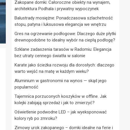
Zakopane domki: Całoroczne obiekty na wynajem,
architektura Podhala i prywatny wypoczynek
Balustrady mosiężne: Ponadczasowa szlachetność
stopu, patyna i luksusowa elegancja we wnętrzu
Gres na ogrzewanie podłogowe: Dlaczego duże płytki
drewnopodobne to idealny wybór na ciepłą podłogę?
Szklane zadaszenia tarasów w Radomiu: Elegancja
bez utraty cennego światła w salonie
Karate jako ścieżka rozwoju dla dorosłych: dlaczego
warto wejść na matę w każdym wieku?
Aluminium w gastronomii na wynos — skąd jego
popularność
Tajemnica porzuconych koszyków w offline. Jak
kolejki zabijają sprzedaż i jak to zmierzyć?
Oświetlenie podwodne LED – jak wyeksponować
kolory ryb po zmroku?
Zimowy urok zakopanego – domki idealne na ferie i