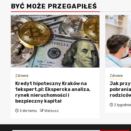
BYĆ MOŻE PRZEGAPIŁEŚ
Zdrowie
Zdrowie
Kredyt hipoteczny Kraków na
Jak przy
1ekspert.pl: Ekspercka analiza,
pobrania
rynek nieruchomości i
rodzicó
bezpieczny kapitał
2 tygodni
3 dni temu
Mateusz