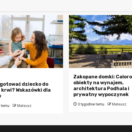
Zakopane domki: Całor
obiekty na wynajem,
gotować dziecko do
architektura Podhala i
 krwi? Wskazówki dla
prywatny wypoczynek
w
3 tygodnie temu
Mateusz
e temu
Mateusz