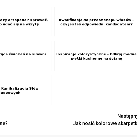
eczy ortopeda? sprawdź,
Kwalifikacja do przeszczepu włosów -
o udać się na wizytę
czy jesteś odpowiedni kandydatem?
ące ćwiczeń na siłowni
Inspiracje kolorystyczne - Odkryj modne
płytki kuchenne na ścianę
 Kanibalizacja Słów
luczowych
Następn
zne?
Jak nosić kolorowe skarpetk