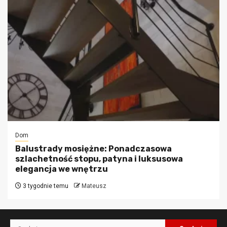
Dom
Balustrady mosiężne: Ponadczasowa
szlachetność stopu, patyna i luksusowa
elegancja we wnętrzu
3 tygodnie temu
Mateusz
Szukaj: