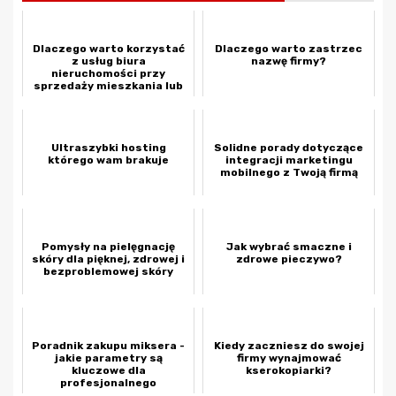
Dlaczego warto korzystać
Dlaczego warto zastrzec
z usług biura
nazwę firmy?
nieruchomości przy
sprzedaży mieszkania lub
domu?
Ultraszybki hosting
Solidne porady dotyczące
którego wam brakuje
integracji marketingu
mobilnego z Twoją firmą
Pomysły na pielęgnację
Jak wybrać smaczne i
skóry dla pięknej, zdrowej i
zdrowe pieczywo?
bezproblemowej skóry
Poradnik zakupu miksera -
Kiedy zaczniesz do swojej
jakie parametry są
firmy wynajmować
kluczowe dla
kserokopiarki?
profesjonalnego
nagłośnienia?