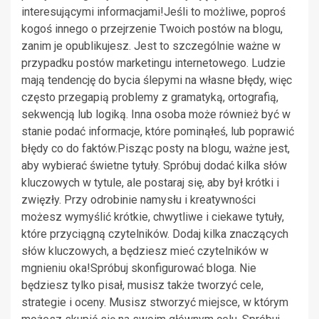
interesującymi informacjami!Jeśli to możliwe, poproś
kogoś innego o przejrzenie Twoich postów na blogu,
zanim je opublikujesz. Jest to szczególnie ważne w
przypadku postów marketingu internetowego. Ludzie
mają tendencję do bycia ślepymi na własne błędy, więc
często przegapią problemy z gramatyką, ortografią,
sekwencją lub logiką. Inna osoba może również być w
stanie podać informacje, które pominąłeś, lub poprawić
błędy co do faktów.Pisząc posty na blogu, ważne jest,
aby wybierać świetne tytuły. Spróbuj dodać kilka słów
kluczowych w tytule, ale postaraj się, aby był krótki i
zwięzły. Przy odrobinie namysłu i kreatywności
możesz wymyślić krótkie, chwytliwe i ciekawe tytuły,
które przyciągną czytelników. Dodaj kilka znaczących
słów kluczowych, a będziesz mieć czytelników w
mgnieniu oka!Spróbuj skonfigurować bloga. Nie
będziesz tylko pisał, musisz także tworzyć cele,
strategie i oceny. Musisz stworzyć miejsce, w którym