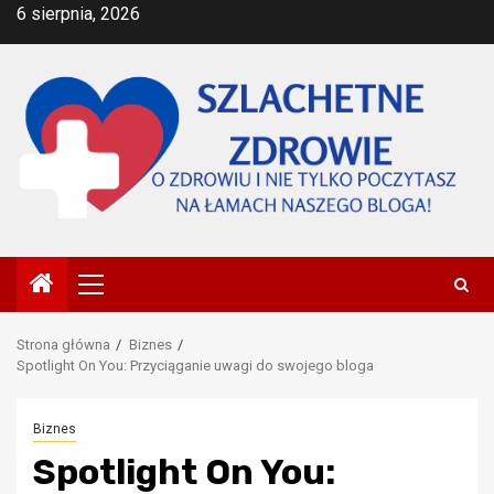
Przejdź
6 sierpnia, 2026
do
treści
Menu
główne
Strona główna
Biznes
Spotlight On You: Przyciąganie uwagi do swojego bloga
Biznes
Spotlight On You: