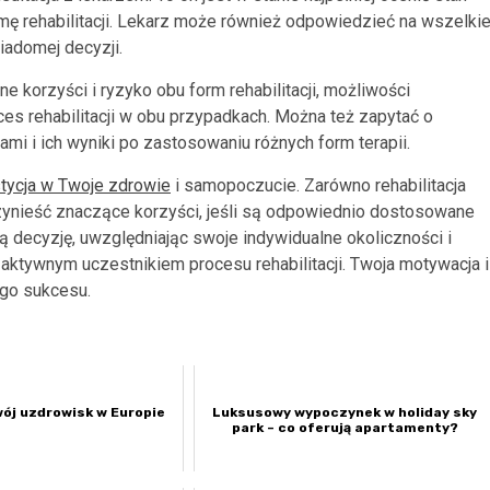
mę rehabilitacji. Lekarz może również odpowiedzieć na wszelki
iadomej decyzji.
 korzyści i ryzyko obu form rehabilitacji, możliwości
oces rehabilitacji w obu przypadkach. Można też zapytać o
i i ich wyniki po zastosowaniu różnych form terapii.
estycja w Twoje zdrowie
i samopoczucie. Zarówno rehabilitacja
rzynieść znaczące korzyści, jeśli są odpowiednio dostosowane
ą decyzję, uwzględniając swoje indywidualne okoliczności i
eż aktywnym uczestnikiem procesu rehabilitacji. Twoja motywacja i
go sukcesu.
wój uzdrowisk w Europie
Luksusowy wypoczynek w holiday sky
park – co oferują apartamenty?