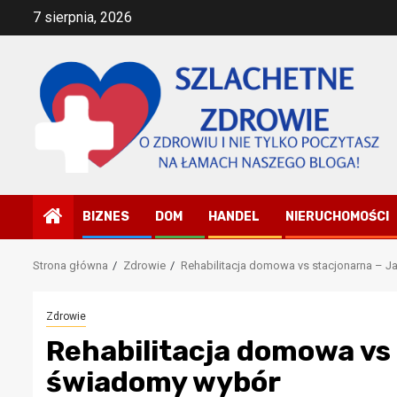
Przejdź
7 sierpnia, 2026
do
treści
BIZNES
DOM
HANDEL
NIERUCHOMOŚCI
Strona główna
Zdrowie
Rehabilitacja domowa vs stacjonarna – 
Zdrowie
Rehabilitacja domowa vs
świadomy wybór