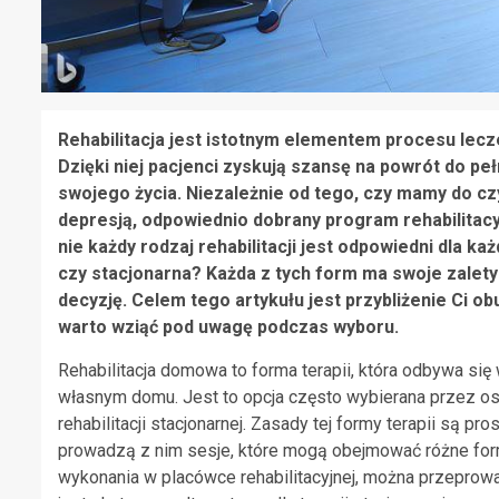
Rehabilitacja jest istotnym elementem procesu lecze
Dzięki niej pacjenci zyskują szansę na powrót do pe
swojego życia. Niezależnie od tego, czy mamy do c
depresją, odpowiednio dobrany program rehabilitacy
nie każdy rodzaj rehabilitacji jest odpowiedni dla 
czy stacjonarna? Każda z tych form ma swoje zalety
decyzję. Celem tego artykułu jest przybliżenie Ci o
warto wziąć pod uwagę podczas wyboru.
Rehabilitacja domowa to forma terapii, która odbywa si
własnym domu. Jest to opcja często wybierana przez oso
rehabilitacji stacjonarnej. Zasady tej formy terapii są pr
prowadzą z nim sesje, które mogą obejmować różne form
wykonania w placówce rehabilitacyjnej, można przeprowa