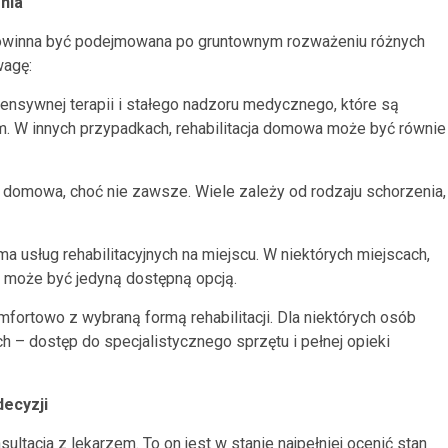
nia
 i powinna być podejmowana po gruntownym rozważeniu różnych
wagę:
tensywnej terapii i stałego nadzoru medycznego, które są
m. W innych przypadkach, rehabilitacja domowa może być równie
iż domowa, choć nie zawsze. Wiele zależy od rodzaju schorzenia,
 usług rehabilitacyjnych na miejscu. W niektórych miejscach,
a może być jedyną dostępną opcją.
omfortowo z wybraną formą rehabilitacji. Dla niektórych osób
h – dostęp do specjalistycznego sprzętu i pełnej opieki
ecyzji
tacja z lekarzem. To on jest w stanie najpełniej ocenić stan