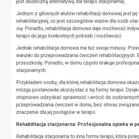
jest skuteczną alternatywą dla terapii stacjonarnej.
Jednym z głównych atutów rehabilitacji domowej jest jej
rehabilitacyjnej, co jest szczególnie ważne dla osób st
się. Ponadto, rehabilitacja domowa daje możliwość indy
terapii do jego konkretnych potrzeb i możliwości.
Jednak rehabilitacja domowa ma też swoje minusy. Prz
warunki do przeprowadzania ćwiczeń rehabilitacyjnych.
przeszkodę. Ponadto, w domu często brakuje profesjona
stacjonarnych.
Przykładem osoby, dla której rehabilitacja domowa okazał
mózgu postanowiła skorzystać z tej formy terapii. Dzięki
stopniowo odzyskać sprawność i wrócić do codziennych 
przeprowadzania ćwiczeń w domu, bez stresu związaneg
znaczenie dla jej postępów w terapii.
Rehabilitacja stacjonarna: Profesjonalna opieka w 
Rehabilitacja stacjonarna to inna forma terapii, która p