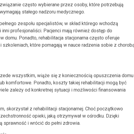
rozwiązanie często wybierane przez osoby, które potrzebują
ub wymagają stałego nadzoru medycznego.
do pełnego zespołu specjalistów, w skład którego wchodzą
i inni profesjonaliści. Pacjenci mają również dostęp do
w domu. Ponadto, rehabilitacja stacjonarna często oferuje
i szkoleniach, które pomagają w nauce radzenia sobie z chorob
 Przede wszystkim, wiąże się z koniecznością opuszczenia domu
lub komfortowe. Ponadto, koszty takiej rehabilitacji mogą być
iele zależy od konkretnej sytuacji i możliwości finansowania
 skorzystał z rehabilitacji stacjonarnej. Choć początkowo
zechstronność opieki, jaką otrzymywał w ośrodku. Dzięki
ą sprawność i wrócić do pełni zdrowia.