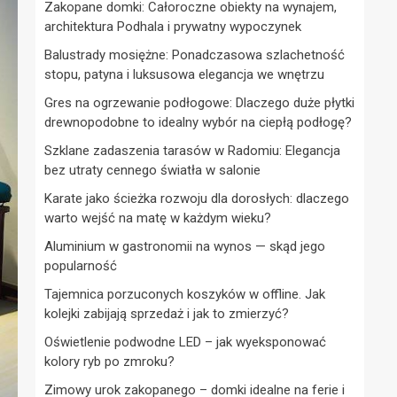
Zakopane domki: Całoroczne obiekty na wynajem,
architektura Podhala i prywatny wypoczynek
Balustrady mosiężne: Ponadczasowa szlachetność
stopu, patyna i luksusowa elegancja we wnętrzu
Gres na ogrzewanie podłogowe: Dlaczego duże płytki
drewnopodobne to idealny wybór na ciepłą podłogę?
Szklane zadaszenia tarasów w Radomiu: Elegancja
bez utraty cennego światła w salonie
Karate jako ścieżka rozwoju dla dorosłych: dlaczego
warto wejść na matę w każdym wieku?
Aluminium w gastronomii na wynos — skąd jego
popularność
Tajemnica porzuconych koszyków w offline. Jak
kolejki zabijają sprzedaż i jak to zmierzyć?
Oświetlenie podwodne LED – jak wyeksponować
kolory ryb po zmroku?
Zimowy urok zakopanego – domki idealne na ferie i