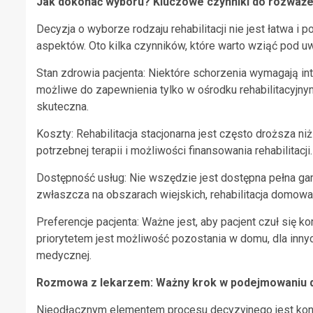
Jak dokonać wyboru? Kluczowe czynniki do rozważe
Decyzja o wyborze rodzaju rehabilitacji nie jest łatwa
aspektów. Oto kilka czynników, które warto wziąć pod u
Stan zdrowia pacjenta: Niektóre schorzenia wymagają in
możliwe do zapewnienia tylko w ośrodku rehabilitacyjny
skuteczna.
Koszty: Rehabilitacja stacjonarna jest często droższa n
potrzebnej terapii i możliwości finansowania rehabilitacji.
Dostępność usług: Nie wszędzie jest dostępna pełna gama
zwłaszcza na obszarach wiejskich, rehabilitacja domow
Preferencje pacjenta: Ważne jest, aby pacjent czuł się k
priorytetem jest możliwość pozostania w domu, dla innyc
medycznej.
Rozmowa z lekarzem: Ważny krok w podejmowaniu d
Nieodłącznym elementem procesu decyzyjnego jest konsul