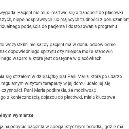
 wygoda. Pacjent nie musi martwić się o transport do placówki
arszych, niepełnosprawnych lub mających trudności z poruszanie
widualnego podejścia do pacjenta i dostosowania programu
ede wszystkim, nie każdy pacjent ma w domu odpowiednie
 Brak odpowiedniego sprzętu czy miejsca może stanowić
lnego wsparcia, które jest dostępne w placówkach
a się strzałem w dziesiątkę jest Pani Maria, która po udarze
 regularnym wizytom terapeuty w jej domu, udało jej się
czynności. Pani Maria podkreśla, że możliwość
o z koniecznością dojazdu do placówki, miała kluczowe
pełnym wymiarze
olega na pobycie pacjenta w specjalistycznym ośrodku, gdzie ma