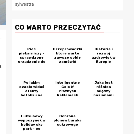
sylwestra
CO WARTO PRZECZYTAĆ
.
Piec
Przeprowadzki
Historia i
piekarniczy -
które warto
rozwój
sprawdzone
zawsze sobie
uzdrowisk w
urządzenie do
zamówić
Europie
a
wypieku
chleba i
wypieków
Po jakim
Inteligentne
Jaka jest
czasie widać
Cele W
różnica
efekty
Płatnych
między
botoksu na
Reklamach
nasionami
czole?
zwykłymi,
feminizowanymi
z
i
automatycznie
Luksusowy
Ochrona
kwitnącymi?
wypoczynek w
plonów buraka
holiday sky
cukrowego
park – co
oferują