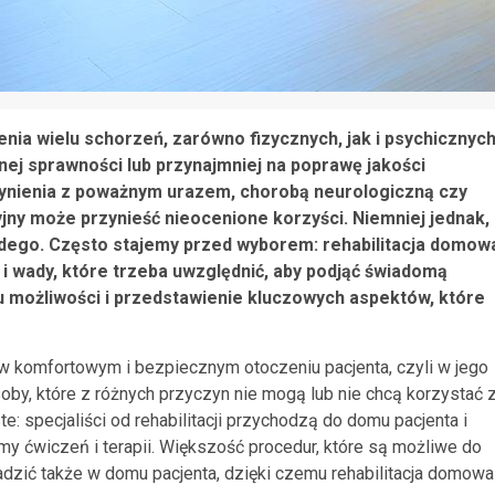
nia wielu schorzeń, zarówno fizycznych, jak i psychicznych
łnej sprawności lub przynajmniej na poprawę jakości
zynienia z poważnym urazem, chorobą neurologiczną czy
jny może przynieść nieocenione korzyści. Niemniej jednak,
każdego. Często stajemy przed wyborem: rehabilitacja domow
 i wady, które trzeba uwzględnić, aby podjąć świadomą
bu możliwości i przedstawienie kluczowych aspektów, które
ę w komfortowym i bezpiecznym otoczeniu pacjenta, czyli w jego
by, które z różnych przyczyn nie mogą lub nie chcą korzystać 
oste: specjaliści od rehabilitacji przychodzą do domu pacjenta i
y ćwiczeń i terapii. Większość procedur, które są możliwe do
dzić także w domu pacjenta, dzięki czemu rehabilitacja domowa