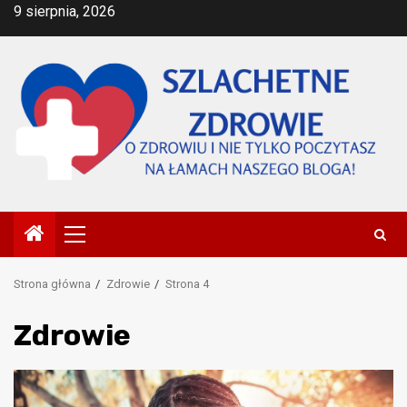
Przejdź
9 sierpnia, 2026
do
treści
Menu
główne
Strona główna
Zdrowie
Strona 4
Zdrowie