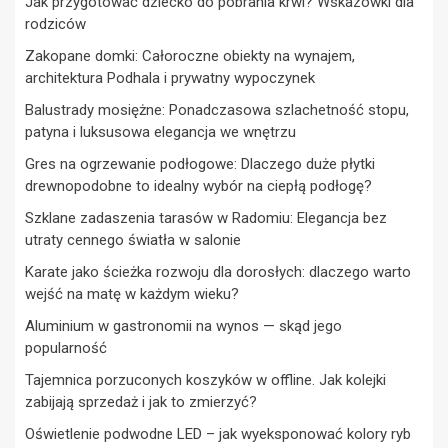
Jak przygotować dziecko do pobrania krwi? Wskazówki dla
rodziców
Zakopane domki: Całoroczne obiekty na wynajem,
architektura Podhala i prywatny wypoczynek
Balustrady mosiężne: Ponadczasowa szlachetność stopu,
patyna i luksusowa elegancja we wnętrzu
Gres na ogrzewanie podłogowe: Dlaczego duże płytki
drewnopodobne to idealny wybór na ciepłą podłogę?
Szklane zadaszenia tarasów w Radomiu: Elegancja bez
utraty cennego światła w salonie
Karate jako ścieżka rozwoju dla dorosłych: dlaczego warto
wejść na matę w każdym wieku?
Aluminium w gastronomii na wynos — skąd jego
popularność
Tajemnica porzuconych koszyków w offline. Jak kolejki
zabijają sprzedaż i jak to zmierzyć?
Oświetlenie podwodne LED – jak wyeksponować kolory ryb