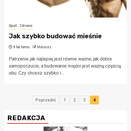
Sport
Zdrowie
Jak szybko budować mieśnie
9 lat temu
Mateusz
Patrzenie jak najlepiej jest równie ważne, jak dobre
samopoczucie, a budowanie mięśni jest ważną częścią
obu. Czy chcesz szybko i...
Stronicowanie
Poprzedni
1
2
3
4
wpisów
REDAKCJA