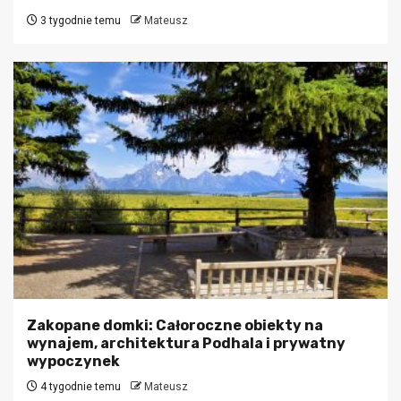
3 tygodnie temu
Mateusz
Zakopane domki: Całoroczne obiekty na
wynajem, architektura Podhala i prywatny
wypoczynek
4 tygodnie temu
Mateusz